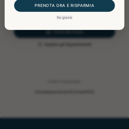
La pagina che stai cercando non esiste o è
PRENOTA ORA E RISPARMIA
stata spostata.
No grazie
Torna alla Home
Esplora gli Appartamenti
Forse ti interessa:
Home
Appartamenti
Contatti
FAQ