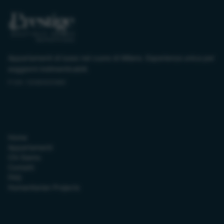
Appartamenti di lusso nel cuore di Milano. Esperienza unica per
soggiorni indimenticabili.
P.IVA:
12080630960
Link Utili
Home
Appartamenti
Chi Siamo
Contatti
FAQ
Humanitarian Projects
Contatti